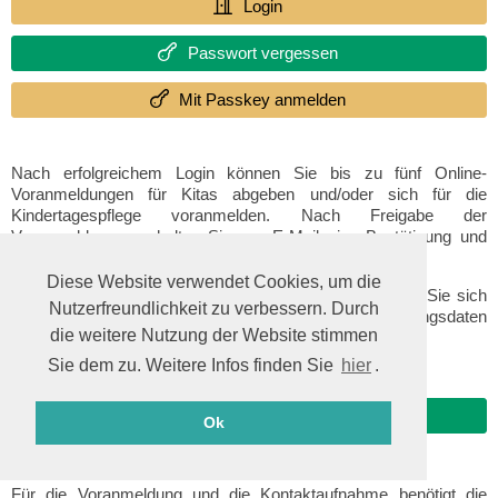
Login
Passwort vergessen
Mit Passkey anmelden
Nach erfolgreichem Login können Sie bis zu fünf Online-
Voranmeldungen für Kitas abgeben und/oder sich für die
Kindertagespflege voranmelden. Nach Freigabe der
Voranmeldungen erhalten Sie per E-Mail eine Bestätigung und
einen Hinweis zum weiteren Verfahren.
Diese Website verwendet Cookies, um die
Wenn Sie zum ersten Mal ein Kind eingeben, müssen Sie sich
Nutzerfreundlichkeit zu verbessern. Durch
unter
„Benutzerkonto erstellen“
registrieren. Ihre Zugangsdaten
die weitere Nutzung der Website stimmen
werden automatisch an Ihre E-Mail-Adresse gesendet.
Sie dem zu. Weitere Infos finden Sie
hier
.
Benutzerkonto erstellen
Ok
Für die Voranmeldung und die Kontaktaufnahme benötigt die